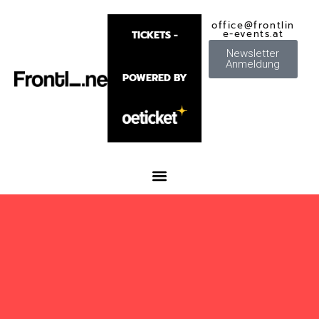
office@frontlin
e-events.at
TICKETS -
Newsletter
Anmeldung
POWERED BY