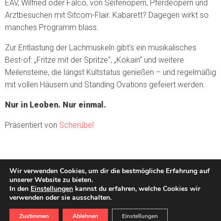
EAV, Wilfried oder Falco, von Seifenopern, Pferdeopern und
Arztbesuchen mit Sitcom-Flair. Kabarett? Dagegen wirkt so
manches Programm blass.
Zur Entlastung der Lachmuskeln gibt’s ein musikalisches
Best-of: „Fritze mit der Spritze“, „Kokain“ und weitere
Meilensteine, die längst Kultstatus genießen – und regelmäßig
mit vollen Häusern und Standing Ovations gefeiert werden.
Nur in Leoben. Nur einmal.
Präsentiert von
Scherübel
Wir verwenden Cookies, um dir die bestmögliche Erfahrung auf
unserer Website zu bieten.
In den
Einstellungen
kannst du erfahren, welche Cookies wir
Impressum
Datenschutzerklärung
AGB
verwenden oder sie ausschalten.
© Frontline Event GmbH 2026
Zustimmen
Ablehnen
Einstellungen